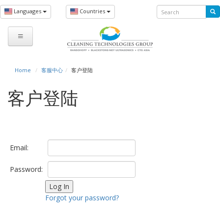
Skip
Search
Languages
Countries
to
Search
main
form
content
You
Home
客服中心
客户登陆
are
客户登陆
here
Email:
Password:
Forgot your password?