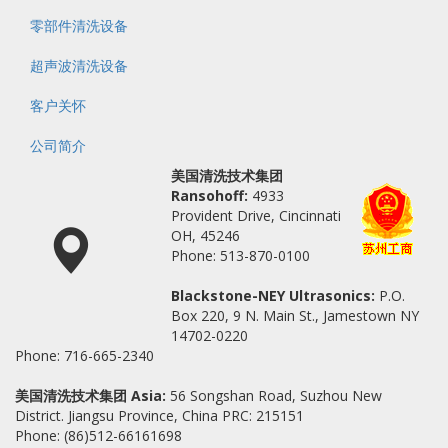
零部件清洗设备
超声波清洗设备
客户关怀
公司简介
美国清洗技术集团
Ransohoff:
4933
Provident Drive, Cincinnati
OH, 45246
Phone: 513-870-0100
Blackstone-NEY Ultrasonics:
P.O.
Box 220, 9 N. Main St., Jamestown NY
14702-0220
Phone: 716-665-2340
美国清洗技术集团 Asia:
56 Songshan Road, Suzhou New
District. Jiangsu Province, China PRC: 215151
Phone: (86)512-66161698