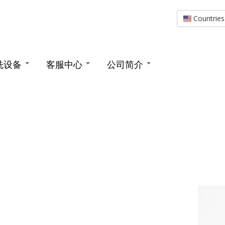
Countrie
洗设备
客服中心
公司简介
Technical Service
CTG Asia
槽
超声波零部件
Technical
Ransohoff
超声波振板
LeanJet Cell-Jet
Documentation
Blackstone-NEY
LeanVeyor
超声波发生器
LeanJet MegaJet
Replacement Parts
Ultrasonics
Ultrasonic LeanVeyor
LeanDrum
LeanJet RT-12 / RT-18
Customer Portal
Tech Center
兆声波清洗
Monorail Conveyor
LeanDrum CF
LeanJet RB-1
s
Washmaster CW-23-R /
Quality Systems
Washers
CW-35-R
Megasonic Plates
ProClean Drum
LeanJet RB-2
Ransobotic TT-180
r
Events
Washmaster L160-R /
兆声波发生器
LeanJet RB-2 Pass-
Modular RT-FLEX+
L190-R / L210-R