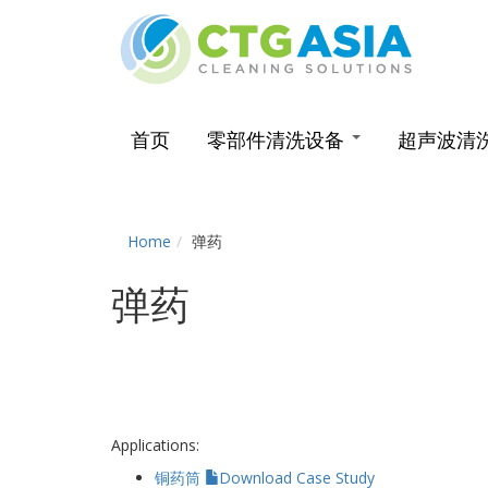
Skip
to
main
首页
零部件清洗设备
超声波清
content
工业零部件清洗机
超声波清洗
You
Home
弹药
柜式清洗机
Aquarius
are
弹药
输送带式清洗机
Atlantis
here
鼓式清洗机
AgiSonic
转篮式清洗机
GMC Serie
机器人清洗机
CleanVeyo
Applications:
铜药筒
Download Case Study
高压去毛刺
Robosonic