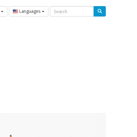
Search
s
Languages
Search
form
Transducer Plates
单频超声波发生器
多频超声波发生器