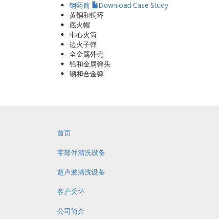
钢药筒
Download Case Study
黄铜和铜环
真空干燥机
底火帽
台式清洗机
中心火筒
定制清洗机
边火子弹
PROHT Ser
全金属外壳
铅和金属弹头
Alcohol & 
钢和合金弹
首页
零部件清洗设备
超声波清洗设备
客户关怀
公司简介