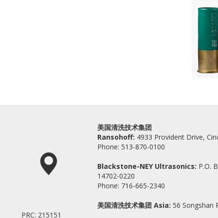
Employment
Through
Opportunities
Modular RT-FLEX+
LeanJet RB-8
Rotosonic 清洗机
LeanJet® RB-Flex+
ies
RBS Modular System
Solvent
美国清洗技术集团
Ransohoff:
4933 Provident Drive, Cin
Phone: 513-870-0100
Blackstone-NEY Ultrasonics:
P.O. B
14702-0220
Phone: 716-665-2340
美国清洗技术集团 Asia:
56 Songshan Ro
PRC: 215151